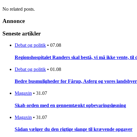
No related posts.
Annonce
Seneste artikler
Debat og politik
•
07.08
Regionshospitalet Randers skal bestå, vi må ikke vente, til d
Debat og politik
•
01.08
Bedre busmuligheder for Fårup, Asferg og vores landsbyer
Magaxin
•
31.07
Skab orden med en gennemtænkt opbevaringsløsning
Magaxin
•
31.07
Sådan vælger du den rigtige slange til krævende opgaver