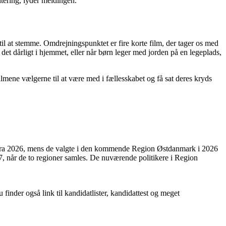
itering, lyder meldingen.
l at stemme. Omdrejningspunktet er fire korte film, der tager os med
r det dårligt i hjemmet, eller når børn leger med jorden på en legeplads,
 filmene vælgerne til at være med i fællesskabet og få sat deres kryds
e fra 2026, mens de valgte i den kommende Region Østdanmark i 2026
 når de to regioner samles. De nuværende politikere i Region
nder også link til kandidatlister, kandidattest og meget