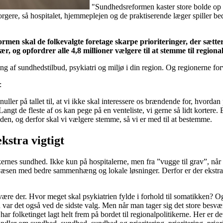
"Sundhedsreformen kaster store bolde op i
rgere, så hospitalet, hjemmeplejen og de praktiserende læger spiller b
rmen skal de folkevalgte foretage skarpe prioriteringer, der sæt
jær, og opfordrer alle 4,8 millioner vælgere til at stemme til regio
g af sundhedstilbud, psykiatri og miljø i din region. Og regionerne forv
r:
nuller på tallet til, at vi ikke skal interessere os brændende for, hvord
Langt de fleste af os kan pege på en venteliste, vi gerne så lidt kortere
 tiden, og derfor skal vi vælgere stemme, så vi er med til at bestemme.
kstra vigtigt
ernes sundhed. Ikke kun på hospitalerne, men fra ”vugge til grav”, når a
sen med bedre sammenhæng og lokale løsninger. Derfor er der ekstra go
 være der. Hvor meget skal psykiatrien fylde i forhold til somatikken? 
r det også ved de sidste valg. Men når man tager sig det store besvær a
folketinget lagt helt frem på bordet til regionalpolitikerne. Her er det