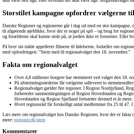
skal være helt lige, eller hvordan det skal være lige. Regionalvalget h
Storstilet kampagne opfordrer vælgerne t
Danske Regioner og regionerne går i dag ud med en stor kampagne, der
til afgørende øjeblikke, hvor der er noget på spil – og brug for regione
og forældrene skal kunne stole på, at jorden ikke er forurenet. Eller h
På hver sin måde appellerer filmene til følelserne, fortæller om regione
med opfordringen: ”Stem med til regionalvalget den 18. november.”
Fakta om regionalvalget
Over 4,8 millioner borgere har stemmeret ved valget den 18. 
På afstemningsstederne får vælgerne udleveret to stemmesedler:
Regionalvalget gælder fire regioner. I Region Nordjylland, R
forbereder sammenlægningen af Region Hovedstaden og Region S
Hovedstaden og Region Sjælland fortsætter dermed et år mere.
Hvert regionsråd får forskelligt antal medlemmer fra 25 til 47. I
Læs mere om regionalvalget hos Danske Regioner, hvor der er fakta om
mere:
regioner.dk/stem
Kommentarer