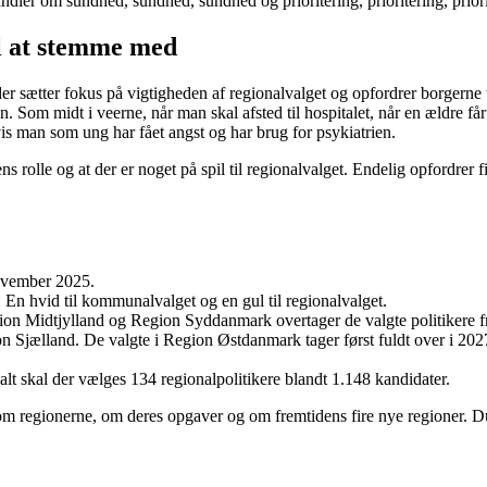
andler om sundhed, sundhed, sundhed og prioritering, prioritering, prior
il at stemme med
 sætter fokus på vigtigheden af regionalvalget og opfordrer borgerne ti
n. Som midt i veerne, når man skal afsted til hospitalet, når en ældre få
vis man som ung har fået angst og har brug for psykiatrien.
ns rolle og at der er noget på spil til regionalvalget. Endelig opfordrer
november 2025.
 En hvid til kommunalvalget og en gul til regionalvalget.
egion Midtjylland og Region Syddanmark overtager de valgte politiker
jælland. De valgte i Region Østdanmark tager først fuldt over i 2027,
 alt skal der vælges 134 regionalpolitikere blandt 1.148 kandidater.
 regionerne, om deres opgaver og om fremtidens fire nye regioner. Du fi