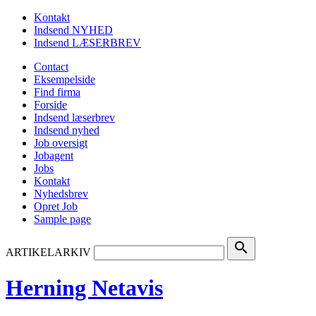
Kontakt
Indsend NYHED
Indsend LÆSERBREV
Contact
Eksempelside
Find firma
Forside
Indsend læserbrev
Indsend nyhed
Job oversigt
Jobagent
Jobs
Kontakt
Nyhedsbrev
Opret Job
Sample page
search
ARTIKELARKIV
Herning Netavis