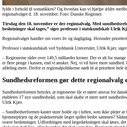
fylde i forhold til somatikken? Og hvordan kan vi hjælpe ældre medbo
regionalvalget d. 18. november. Foto: Danske Regioner.
Tirsdag den 18. november er der regionalvalg. Med sundhedsrefo
beslutninger skal tages,” siger professor i statskundskab Ulrik K
Regionalvalget handler om vores liv og dagligdag. Herunder prioriterin
Professor i statskundskab ved Syddansk Universitet, Ulrik Kjær, sige
– Regionerne råder over 149,5 milliarder kroner. Der er alt for mange 
er flere penge i kassen, end vi ønsker. Nej, vi vil have mere sundhed. 
afdeling mere. Derfor er regionalpolitikerne nødt til at prioritere hele
Sundhedsreformen gør dette regionalvalg e
Sundhedsreformen betyder, at regionerne får et større ansvar for dansk
etableres 17 nye sundhedsråd, som skal skabe et mere nært sundhedsvæ
Ulrik Kjær.
– Sundhedsreformen kaster store bolde op i luften, som ikke plejer at
hjemmeplejen og de praktiserende læger spiller bedre sammen? Sådan va
svære beslutninger. Udfordringen med lægedækningen skal løses, det har 