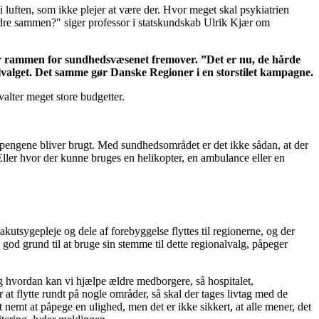
 luften, som ikke plejer at være der. Hvor meget skal psykiatrien
edre sammen?" siger professor i statskundskab Ulrik Kjær om
ter rammen for sundhedsvæsenet fremover. ”Det er nu, de hårde
nalvalget. Det samme gør Danske Regioner i en storstilet kampagne.
alter meget store budgetter.
an pengene bliver brugt. Med sundhedsområdet er det ikke sådan, at der
. Eller hvor der kunne bruges en helikopter, en ambulance eller en
kutsygepleje og dele af forebyggelse flyttes til regionerne, og der
d grund til at bruge sin stemme til dette regionalvalg, påpeger
Og hvordan kan vi hjælpe ældre medborgere, så hospitalet,
t flytte rundt på nogle områder, så skal der tages livtag med de
 nemt at påpege en ulighed, men det er ikke sikkert, at alle mener, det