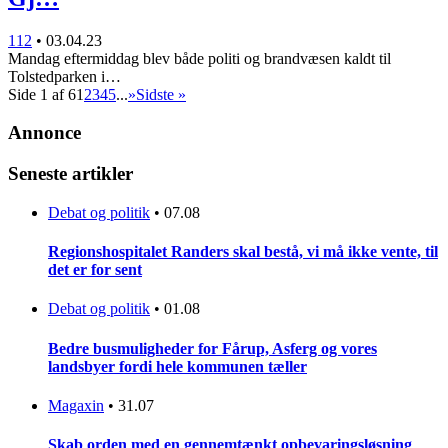
112
•
03.04.23
Mandag eftermiddag blev både politi og brandvæsen kaldt til
Tolstedparken i…
Side 1 af 6
1
2
3
4
5
...
»
Sidste »
Annonce
Seneste artikler
Debat og politik
•
07.08
Regionshospitalet Randers skal bestå, vi må ikke vente, til
det er for sent
Debat og politik
•
01.08
Bedre busmuligheder for Fårup, Asferg og vores
landsbyer fordi hele kommunen tæller
Magaxin
•
31.07
Skab orden med en gennemtænkt opbevaringsløsning