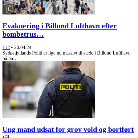
Evakuering i Billund Lufthavn efter
bombetrus…
112
•
20.04.24
Sydøstjyllands Politi er lige nu massivt til stede i Billund Lufthavn
på ba…
Ung mand udsat for grov vold og bortført
til…