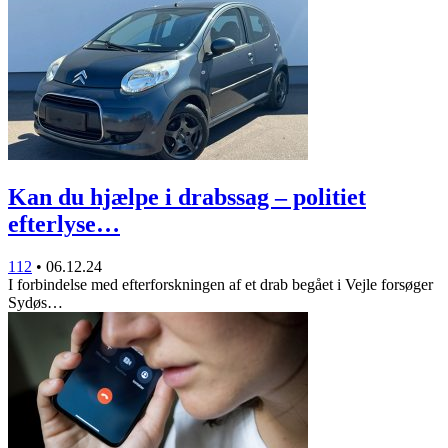
Kan du hjælpe i drabssag – politiet
efterlyse…
112
•
06.12.24
I forbindelse med efterforskningen af et drab begået i Vejle forsøger
Sydøs…