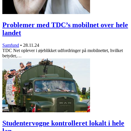
Problemer med TDC’s mobilnet over hele
landet
Samfund
•
28.11.24
TDC Net oplever i øjeblikket udfordringer på mobilnettet, hvilket
betyder,…
Studentervogne kontrolleret lokalt i hele
lan…