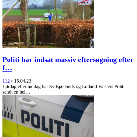
Politi har indsat massiv eftersøgning efter
f…
112
•
15.04.23
Lørdag eftermiddag har Sydsjællands og Lolland-Falsters Politi
sendt en hel…