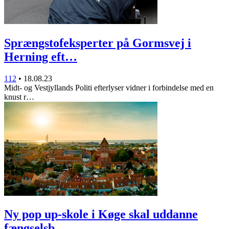
Sprængstofeksperter på Gormsvej i
Herning eft…
112
•
18.08.23
Midt- og Vestjyllands Politi efterlyser vidner i forbindelse med en
knust r…
Ny pop up-skole i Køge skal uddanne
fængselsb…