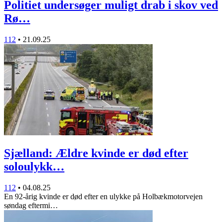
Politiet undersøger muligt drab i skov ved
Rø…
112
•
21.09.25
Sjælland: Ældre kvinde er død efter
soloulykk…
112
•
04.08.25
En 92-årig kvinde er død efter en ulykke på Holbækmotorvejen
søndag eftermi…