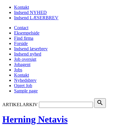
Kontakt
Indsend NYHED
Indsend LÆSERBREV
Contact
Eksempelside
Find firma
Forside
Indsend læserbrev
Indsend nyhed
Job oversigt
Jobagent
Jobs
Kontakt
Nyhedsbrev
Opret Job
Sample page
search
ARTIKELARKIV
Herning Netavis