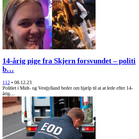
14-årig pige fra Skjern forsvundet – politi
b…
112
•
08.12.23
Politiet i Midt- og Vestjylland beder om hjælp til at at lede efter 14-
årig…