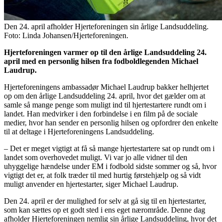
Den 24. april afholder Hjerteforeningen sin årlige Landsuddeling.
Foto: Linda Johansen/Hjerteforeningen.
Hjerteforeningen varmer op til den årlige Landsuddeling 24.
april med en personlig hilsen fra fodboldlegenden Michael
Laudrup.
Hjerteforeningens ambassadør Michael Laudrup bakker helhjertet
op om den årlige Landsuddeling 24. april, hvor det gælder om at
samle så mange penge som muligt ind til hjertestartere rundt om i
landet. Han medvirker i den forbindelse i en film på de sociale
medier, hvor han sender en personlig hilsen og opfordrer den enkelte
til at deltage i Hjerteforeningens Landsuddeling.
– Det er meget vigtigt at få så mange hjertestartere sat op rundt om i
landet som overhovedet muligt. Vi var jo alle vidner til den
uhyggelige hændelse under EM i fodbold sidste sommer og så, hvor
vigtigt det er, at folk træder til med hurtig førstehjælp og så vidt
muligt anvender en hjertestarter, siger Michael Laudrup.
Den 24. april er der mulighed for selv at gå sig til en hjertestarter,
som kan sættes op et godt sted i ens eget nærområde. Denne dag
afholder Hjerteforeningen nemlig sin årlige Landsuddeling, hvor det