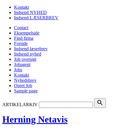
Kontakt
Indsend NYHED
Indsend LÆSERBREV
Contact
Eksempelside
Find firma
Forside
Indsend læserbrev
Indsend nyhed
Job oversigt
Jobagent
Jobs
Kontakt
Nyhedsbrev
Opret Job
Sample page
search
ARTIKELARKIV
Herning Netavis