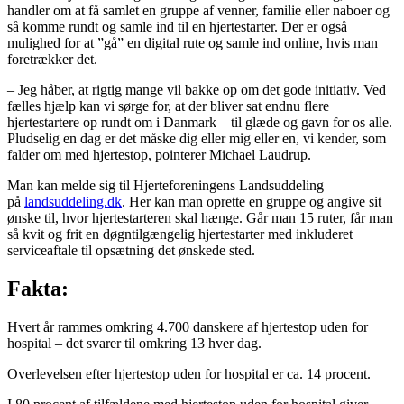
handler om at få samlet en gruppe af venner, familie eller naboer og
så komme rundt og samle ind til en hjertestarter. Der er også
mulighed for at ”gå” en digital rute og samle ind online, hvis man
foretrækker det.
– Jeg håber, at rigtig mange vil bakke op om det gode initiativ. Ved
fælles hjælp kan vi sørge for, at der bliver sat endnu flere
hjertestartere op rundt om i Danmark – til glæde og gavn for os alle.
Pludselig en dag er det måske dig eller mig eller en, vi kender, som
falder om med hjertestop, pointerer Michael Laudrup.
Man kan melde sig til Hjerteforeningens Landsuddeling
på
landsuddeling.dk
. Her kan man oprette en gruppe og angive sit
ønske til, hvor hjertestarteren skal hænge. Går man 15 ruter, får man
så kvit og frit en døgntilgængelig hjertestarter med inkluderet
serviceaftale til opsætning det ønskede sted.
Fakta:
Hvert år rammes omkring 4.700 danskere af hjertestop uden for
hospital – det svarer til omkring 13 hver dag.
Overlevelsen efter hjertestop uden for hospital er ca. 14 procent.