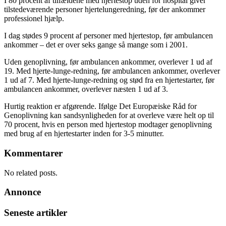
I 80 procent af tilfældene med hjertestop uden for hospital giver
tilstedeværende personer hjertelungeredning, før der ankommer
professionel hjælp.
I dag stødes 9 procent af personer med hjertestop, før ambulancen
ankommer – det er over seks gange så mange som i 2001.
Uden genoplivning, før ambulancen ankommer, overlever 1 ud af
19. Med hjerte-lunge-redning, før ambulancen ankommer, overlever
1 ud af 7. Med hjerte-lunge-redning og stød fra en hjertestarter, før
ambulancen ankommer, overlever næsten 1 ud af 3.
Hurtig reaktion er afgørende. Ifølge Det Europæiske Råd for
Genoplivning kan sandsynligheden for at overleve være helt op til
70 procent, hvis en person med hjertestop modtager genoplivning
med brug af en hjertestarter inden for 3-5 minutter.
Kommentarer
No related posts.
Annonce
Seneste artikler