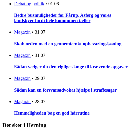
Debat og politik
•
01.08
Bedre busmuligheder for Fårup, Asferg og vores
landsbyer fordi hele kommunen tæller
Magaxin
•
31.07
Skab orden med en gennemtænkt opbevaringsløsning
Magaxin
•
31.07
Sådan vælger du den rigtige slange til krævende opgaver
Magaxin
•
29.07
Sådan kan en forsvarsadvokat hjælpe i straffesager
Magaxin
•
28.07
Hemmeligheden bag en god hårrutine
Det sker i Herning