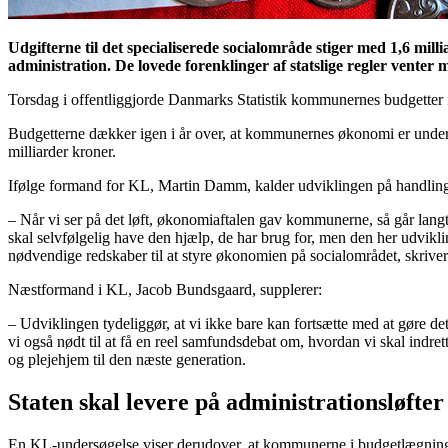
Udgifterne til det specialiserede socialområde stiger med 1,6 m
administration. De lovede forenklinger af statslige regler vente
Torsdag i offentliggjorde Danmarks Statistik kommunernes budgetter 
Budgetterne dækker igen i år over, at kommunernes økonomi er under s
milliarder kroner.
Ifølge formand for KL, Martin Damm, kalder udviklingen på handlin
– Når vi ser på det løft, økonomiaftalen gav kommunerne, så går langt
skal selvfølgelig have den hjælp, de har brug for, men den her udvi
nødvendige redskaber til at styre økonomien på socialområdet, skrive
Næstformand i KL, Jacob Bundsgaard, supplerer:
– Udviklingen tydeliggør, at vi ikke bare kan fortsætte med at gøre d
vi også nødt til at få en reel samfundsdebat om, hvordan vi skal indret
og plejehjem til den næste generation.
Staten skal levere på administrationsløfter
En KL-undersøgelse viser derudover, at kommunerne i budgetlægningen 