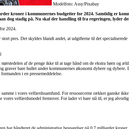
Modelfoto: Assy/Pixabay
illiarder kroner i kommunernes budgetter for 2024. Samtidig er k
r man dog stadig på. Nu skal der handling til fra regeringen, lyd
for 2024.
tort pres. Det skyldes blandt andet, at udgifterne til det specialiser
g:
 størstedelen af de penge ikke til at tage hånd om de ekstra børn og æld
kling graver bare hullet under kommunernes økonomi dybere og dybere. D
r formanden i en pressemeddelelse.
et samme i vores velfærdssamfund. For ressourcerne rækker ganske ikke en
te vores velfærdsmodel fremover. For lader vi bare stå til, er jeg alvorli
har håndteret de administrative besparelser på 0,7 milliarder kroner,