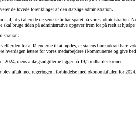
verer de lovede forenklinger af den statslige administration.
s af, at vi allerede de seneste år har sparet på vores administration. Nu e
ne skal bruge tiden på administrative opgaver frem for på reelt at hjæl
istration:
 velfærden for at få enderne til at mødes, er statens bureaukrati bare vo
 gøre hverdagen lettere for vores medarbejdere i kommunerne og give bedr
 i 2024, mens anlægsudgifterne ligger på 19,5 milliarder kroner.
ev aftalt med regeringen i forbindelse med økonomiaftalen for 2024