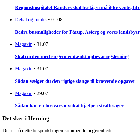
Regionshospitalet Randers skal bestå, vi må ikke vente, til d
Debat og politik
•
01.08
Bedre busmuligheder for Fårup, Asferg og vores landsbyer
Magaxin
•
31.07
Skab orden med en gennemtænkt opbevaringsløsning
Magaxin
•
31.07
Sådan vælger du den rigtige slange til krævende opgaver
Magaxin
•
29.07
Sådan kan en forsvarsadvokat hjælpe i straffesager
Det sker i Herning
Der er på dette tidspunkt ingen kommende begivenheder.