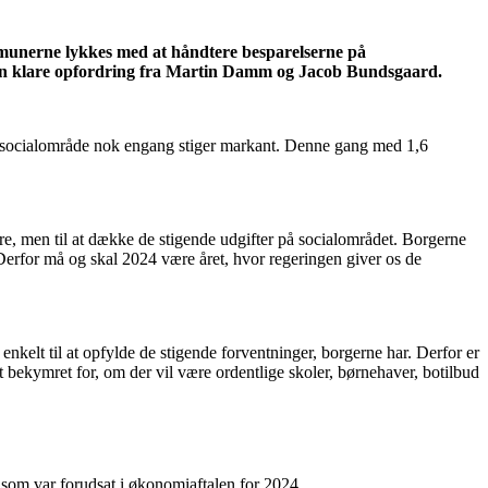
ommunerne lykkes med at håndtere besparelserne på
er den klare opfordring fra Martin Damm og Jacob Bundsgaard.
ede socialområde nok engang stiger markant. Denne gang med 1,6
re, men til at dække de stigende udgifter på socialområdet. Borgerne
erfor må og skal 2024 være året, hvor regeringen giver os de
kelt til at opfylde de stigende forventninger, borgerne har. Derfor er
gt bekymret for, om der vil være ordentlige skoler, børnehaver, botilbud
 som var forudsat i økonomiaftalen for 2024.