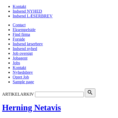
Kontakt
Indsend NYHED
Indsend LÆSERBREV
Contact
Eksempelside
Find firma
Forside
Indsend læserbrev
Indsend nyhed
Job oversigt
Jobagent
Jobs
Kontakt
Nyhedsbrev
Opret Job
Sample page
search
ARTIKELARKIV
Herning Netavis