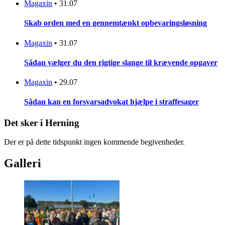
Magaxin
•
31.07
Skab orden med en gennemtænkt opbevaringsløsning
Magaxin
•
31.07
Sådan vælger du den rigtige slange til krævende opgaver
Magaxin
•
29.07
Sådan kan en forsvarsadvokat hjælpe i straffesager
Det sker i Herning
Der er på dette tidspunkt ingen kommende begivenheder.
Galleri