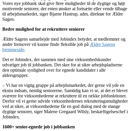
Vores nye jobbank skal give flere muligheder til de dygtige og højt
motiverede seniorer, der enten ønsker at fortsætte eller vende tilbage
til arbejdsmarkedet, siger Bjarne Hastrup, adm. direktør for Ældre
Sagen.
Bedre mulighed for at rekruttere seniorer
Ældre Sagens samarbejde med Jobindex betyder, at medlemmer og
andre fremover vil kunne finde fleksible job på
Ældre Sagens
hjemmeside
.
Det er Jobindex, der sammen med sine virksomhedskunder
udvælger job til jobbanken. Det sker for at sikre arbejdspladserne
den optimale synlighed over for egnede kandidater i alle
aldersgrupper.
– Vi har en vigtig gruppe på arbejdsmarkedet, der gerne vil yde en
ekstra indsats, nemlig seniorerne. Samtidig kan vi se, at det er blevet
sværere for virksomhederne at rekruttere til en række jobfunktioner.
Derfor vil vi gerne udvide virksomhedernes rekrutteringsmuligheder
ved at sikre, at virksomhederne får en god dialog med de mange
dygtige seniorer, siger Malene Gregaard Wilsly, beskæftigelseschef i
Jobindex.
1600+ senior-egnede job i jobbanken