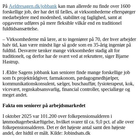
På
Aeldresagen.dk/jobbank
kan man allerede nu finde over 1600
forskellige job, der har det til fælles, at virksomhederne efterspørger
medarbejdere med modenhed, stabilitet og faglighed, samt at
opgaverne udføres på mere fleksible vilkår end en traditionel
fuldtidsansættelse.
– Virksomhederne må lære, at to ingeniører på 70, der hver arbejder
halv tid, kan være mindst lige så gode som en 35-årig ingeniør på
fuldtid. Desværre tænker mange virksomheder stadig alt for
traditionelt, og derfor har de svært ved at rekruttere, siger Bjarne
Hastrup.
I Ældre Sagens jobbank kan seniorer finde mange forskellige job
som fx projektrådgiver, farmakonom, pædagogmedhjælper,
kommunikationskonsulent, sælger, buschauffør, fysioterapeut, kok,
vicevært, regnskabsansvarlig, financial controller, speciallæge og
meget andet.
Fakta om seniorer på arbejdsmarkedet
I oktober 2025 var 101.200 over folkepensionsalderen i
lønmodtagerbeskæftigelse, hvilket svarer til ca. 9,0 pct. af alle over
folkepensionsalderen. Det er det højeste antal samt den højeste
andel, der hidtil er målt. Kilde: Jobindsats.dk