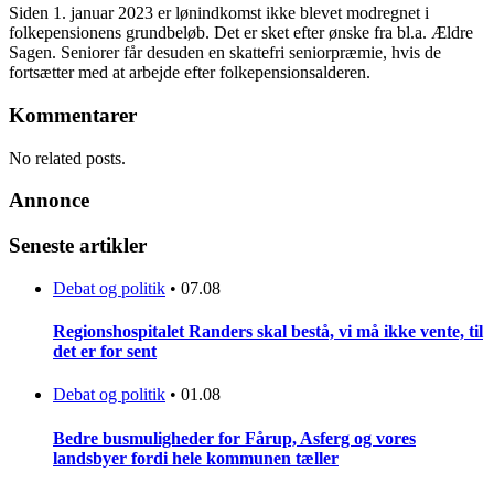
Siden 1. januar 2023 er lønindkomst ikke blevet modregnet i
folkepensionens grundbeløb. Det er sket efter ønske fra bl.a. Ældre
Sagen. Seniorer får desuden en skattefri seniorpræmie, hvis de
fortsætter med at arbejde efter folkepensionsalderen.
Kommentarer
No related posts.
Annonce
Seneste artikler
Debat og politik
•
07.08
Regionshospitalet Randers skal bestå, vi må ikke vente, til
det er for sent
Debat og politik
•
01.08
Bedre busmuligheder for Fårup, Asferg og vores
landsbyer fordi hele kommunen tæller