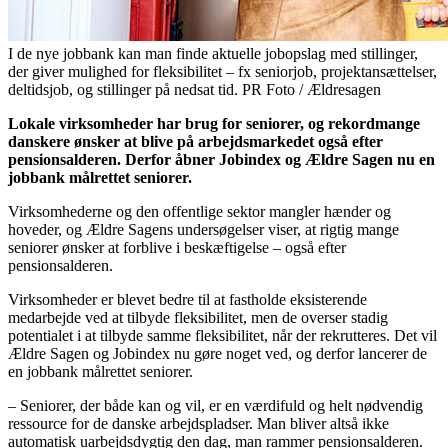
I de nye jobbank kan man finde aktuelle jobopslag med stillinger,
der giver mulighed for fleksibilitet – fx seniorjob, projektansættelser,
deltidsjob, og stillinger på nedsat tid. PR Foto / Ældresagen
Lokale virksomheder har brug for seniorer, og rekordmange
danskere ønsker at blive på arbejdsmarkedet også efter
pensionsalderen. Derfor åbner Jobindex og Ældre Sagen nu en
jobbank målrettet seniorer.
Virksomhederne og den offentlige sektor mangler hænder og
hoveder, og Ældre Sagens undersøgelser viser, at rigtig mange
seniorer ønsker at forblive i beskæftigelse – også efter
pensionsalderen.
Virksomheder er blevet bedre til at fastholde eksisterende
medarbejde ved at tilbyde fleksibilitet, men de overser stadig
potentialet i at tilbyde samme fleksibilitet, når der rekrutteres. Det vil
Ældre Sagen og Jobindex nu gøre noget ved, og derfor lancerer de
en jobbank målrettet seniorer.
– Seniorer, der både kan og vil, er en værdifuld og helt nødvendig
ressource for de danske arbejdspladser. Man bliver altså ikke
automatisk uarbejdsdygtig den dag, man rammer pensionsalderen.