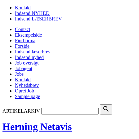
Kontakt
Indsend NYHED
Indsend LÆSERBREV
Contact
Eksempelside
Find firma
Forside
Indsend læserbrev
Indsend nyhed
Job oversigt
Jobagent
Jobs
Kontakt
Nyhedsbrev
Opret Job
Sample page
search
ARTIKELARKIV
Herning Netavis