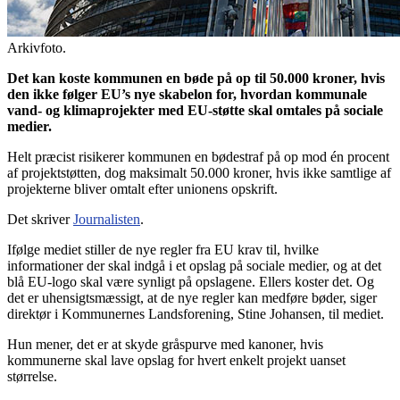
Arkivfoto.
Det kan koste kommunen en bøde på op til 50.000 kroner, hvis
den ikke følger EU’s nye skabelon for, hvordan kommunale
vand- og klimaprojekter med EU-støtte skal omtales på sociale
medier.
Helt præcist risikerer kommunen en bødestraf på op mod én procent
af projektstøtten, dog maksimalt 50.000 kroner, hvis ikke samtlige af
projekterne bliver omtalt efter unionens opskrift.
Det skriver
Journalisten
.
Ifølge mediet stiller de nye regler fra EU krav til, hvilke
informationer der skal indgå i et opslag på sociale medier, og at det
blå EU-logo skal være synligt på opslagene. Ellers koster det. Og
det er uhensigtsmæssigt, at de nye regler kan medføre bøder, siger
direktør i Kommunernes Landsforening, Stine Johansen, til mediet.
Hun mener, det er at skyde gråspurve med kanoner, hvis
kommunerne skal lave opslag for hvert enkelt projekt uanset
størrelse.