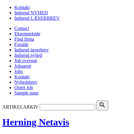
Kontakt
Indsend NYHED
Indsend LÆSERBREV
Contact
Eksempelside
Find firma
Forside
Indsend læserbrev
Indsend nyhed
Job oversigt
Jobagent
Jobs
Kontakt
Nyhedsbrev
Opret Job
Sample page
search
ARTIKELARKIV
Herning Netavis