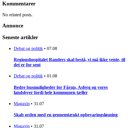
Kommentarer
No related posts.
Annonce
Seneste artikler
Debat og politik
•
07.08
Regionshospitalet Randers skal bestå, vi må ikke vente, til
det er for sent
Debat og politik
•
01.08
Bedre busmuligheder for Fårup, Asferg og vores
landsbyer fordi hele kommunen tæller
Magaxin
•
31.07
Skab orden med en gennemtænkt opbevaringsløsning
Magaxin
•
31.07