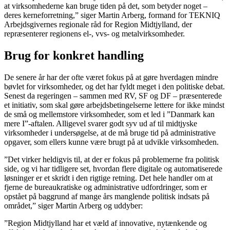
at virksomhederne kan bruge tiden på det, som betyder noget –
deres kerneforretning,” siger Martin Arberg, formand for TEKNIQ
Arbejdsgivernes regionale råd for Region Midtjylland, der
repræsenterer regionens el-, vvs- og metalvirksomheder.
Brug for konkret handling
De senere år har der ofte været fokus på at gøre hverdagen mindre
bøvlet for virksomheder, og det har fyldt meget i den politiske debat.
Senest da regeringen – sammen med RV, SF og DF – præsenterede
et initiativ, som skal gøre arbejdsbetingelserne lettere for ikke mindst
de små og mellemstore virksomheder, som et led i ”Danmark kan
mere I”-aftalen. Alligevel svarer godt syv ud af til midtjyske
virksomheder i undersøgelse, at de må bruge tid på administrative
opgaver, som ellers kunne være brugt på at udvikle virksomheden.
”Det virker heldigvis til, at der er fokus på problemerne fra politisk
side, og vi har tidligere set, hvordan flere digitale og automatiserede
løsninger er et skridt i den rigtige retning. Det hele handler om at
fjerne de bureaukratiske og administrative udfordringer, som er
opstået på baggrund af mange års manglende politisk indsats på
området,” siger Martin Arberg og uddyber:
”Region Midtjylland har et væld af innovative, nytænkende og