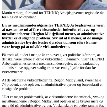
Martin Arberg, formand for TEKNIQ Arbejdsgivernes regionale råd
for Region Midtjylland.
En ny medlemsundersøgelse fra TEKNIQ Arbejdsgiverne viser,
at næsten tre ud af fire virksomheder indenfor el-, vvs- og
metalbrancherne i Region Midtjylland mener, at administrative
byrder er et stigende problem. Syv ud af ti mener, at de mange
administrative byrder koster dyrebar tid, som ellers kunne
være brugt på at udvikle virksomhederne.
På trods af, at der i mange år er blevet givet politiske løfter om, at
det skal være lettere at drive virksomhed i Danmark, viser TEKNIQ
Arbejdsgivernes seneste medlemsundersøgelse, at bureaukrati og
administrative opgaver stadig er en væsentlig byrde for danske
virksomheder.
Af de adspurgte virksomheder fra Region Midtjylland, svarer hele
74 procent, at de oplever, at administrative byrder og bureaukrati er
et stigende problem.
”Det er meget problematisk, at virksomhederne indenfor el-, vvs- og
metalbrancherne i Region Midtjylland oplever at de bruger mere og
mere tid på administrative byrder. Vi skal skabe en bedre ramme for,