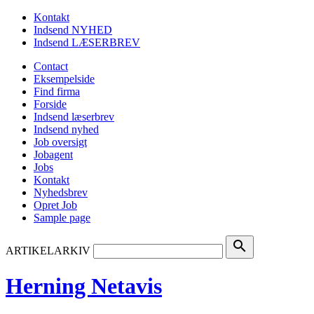
Kontakt
Indsend NYHED
Indsend LÆSERBREV
Contact
Eksempelside
Find firma
Forside
Indsend læserbrev
Indsend nyhed
Job oversigt
Jobagent
Jobs
Kontakt
Nyhedsbrev
Opret Job
Sample page
search
ARTIKELARKIV
Herning Netavis