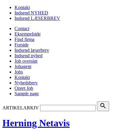
Kontakt
Indsend NYHED
Indsend LÆSERBREV
Contact
Eksempelside
Find firma
Forside
Indsend læserbrev
Indsend nyhed
Job oversigt
Jobagent
Jobs
Kontakt
Nyhedsbrev
Opret Job
Sample page
search
ARTIKELARKIV
Herning Netavis