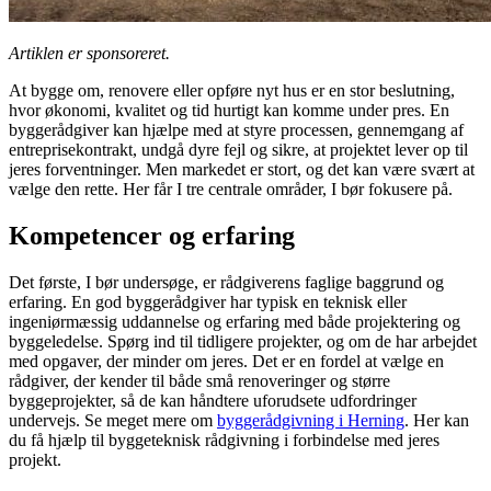
Artiklen er sponsoreret.
At bygge om, renovere eller opføre nyt hus er en stor beslutning,
hvor økonomi, kvalitet og tid hurtigt kan komme under pres. En
byggerådgiver kan hjælpe med at styre processen, gennemgang af
entreprisekontrakt, undgå dyre fejl og sikre, at projektet lever op til
jeres forventninger. Men markedet er stort, og det kan være svært at
vælge den rette. Her får I tre centrale områder, I bør fokusere på.
Kompetencer og erfaring
Det første, I bør undersøge, er rådgiverens faglige baggrund og
erfaring. En god byggerådgiver har typisk en teknisk eller
ingeniørmæssig uddannelse og erfaring med både projektering og
byggeledelse. Spørg ind til tidligere projekter, og om de har arbejdet
med opgaver, der minder om jeres. Det er en fordel at vælge en
rådgiver, der kender til både små renoveringer og større
byggeprojekter, så de kan håndtere uforudsete udfordringer
undervejs. Se meget mere om
byggerådgivning i Herning
. Her kan
du få hjælp til byggeteknisk rådgivning i forbindelse med jeres
projekt.