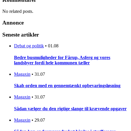
No related posts.
Annonce
Seneste artikler
Debat og politik
•
01.08
Bedre busmuligheder for Fårup, Asferg og vores
landsbyer fordi hele kommunen tæller
Magaxin
•
31.07
Skab orden med en gennemtænkt opbevaringsløsning
Magaxin
•
31.07
Sådan vælger du den rigtige slange til krævende opgaver
Magaxin
•
29.07