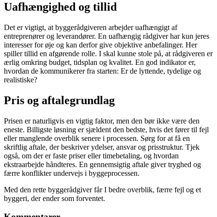
Uafhængighed og tillid
Det er vigtigt, at byggerådgiveren arbejder uafhængigt af
entreprenører og leverandører. En uafhængig rådgiver har kun jeres
interesser for øje og kan derfor give objektive anbefalinger. Her
spiller tillid en afgørende rolle. I skal kunne stole på, at rådgiveren er
ærlig omkring budget, tidsplan og kvalitet. En god indikator er,
hvordan de kommunikerer fra starten: Er de lyttende, tydelige og
realistiske?
Pris og aftalegrundlag
Prisen er naturligvis en vigtig faktor, men den bør ikke være den
eneste. Billigste løsning er sjældent den bedste, hvis det fører til fejl
eller manglende overblik senere i processen. Sørg for at få en
skriftlig aftale, der beskriver ydelser, ansvar og prisstruktur. Tjek
også, om der er faste priser eller timebetaling, og hvordan
ekstraarbejde håndteres. En gennemsigtig aftale giver tryghed og
færre konflikter undervejs i byggeprocessen.
Med den rette byggerådgiver får I bedre overblik, færre fejl og et
byggeri, der ender som forventet.
Kommentarer