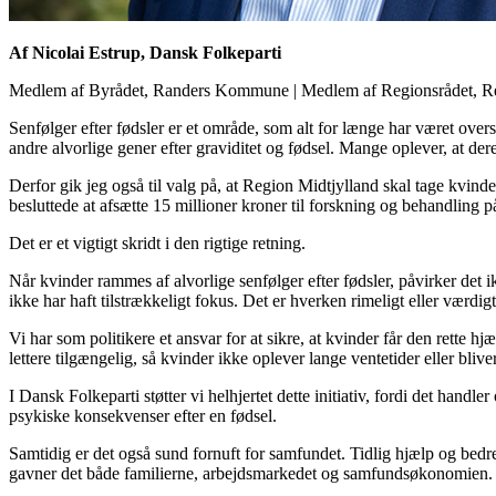
Af Nicolai Estrup, Dansk Folkeparti
Medlem af Byrådet, Randers Kommune
|
Medlem af Regionsrådet, R
Senfølger efter fødsler er et område, som alt for længe har været ove
andre alvorlige gener efter graviditet og fødsel. Mange oplever, at dere
Derfor gik jeg også til valg på, at Region Midtjylland skal tage kvind
besluttede at afsætte 15 millioner kroner til forskning og behandling 
Det er et vigtigt skridt i den rigtige retning.
Når kvinder rammes af alvorlige senfølger efter fødsler, påvirker det i
ikke har haft tilstrækkeligt fokus. Det er hverken rimeligt eller værd
Vi har som politikere et ansvar for at sikre, at kvinder får den rette
lettere tilgængelig, så kvinder ikke oplever lange ventetider eller bliv
I Dansk Folkeparti støtter vi helhjertet dette initiativ, fordi det hand
psykiske konsekvenser efter en fødsel.
Samtidig er det også sund fornuft for samfundet. Tidlig hjælp og bedre
gavner det både familierne, arbejdsmarkedet og samfundsøkonomien.