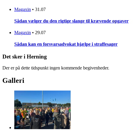
Magaxin
•
31.07
Sådan vælger du den rigtige slange til krævende opgaver
Magaxin
•
29.07
Sådan kan en forsvarsadvokat hjælpe i straffesager
Det sker i Herning
Der er på dette tidspunkt ingen kommende begivenheder.
Galleri