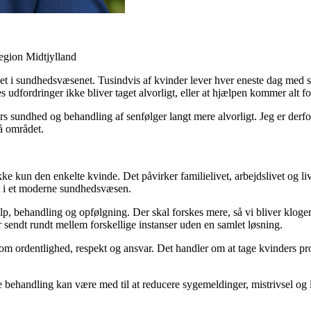
egion Midtjylland
rset i sundhedsvæsenet. Tusindvis af kvinder lever hver eneste dag med 
s udfordringer ikke bliver taget alvorligt, eller at hjælpen kommer alt fo
ers sundhed og behandling af senfølger langt mere alvorligt. Jeg er derfo
på området.
kke kun den enkelte kvinde. Det påvirker familielivet, arbejdslivet og li
igt i et moderne sundhedsvæsen.
 hjælp, behandling og opfølgning. Der skal forskes mere, så vi bliver klo
er sendt rundt mellem forskellige instanser uden en samlet løsning.
ler om ordentlighed, respekt og ansvar. Det handler om at tage kvinders pr
 behandling kan være med til at reducere sygemeldinger, mistrivsel og la