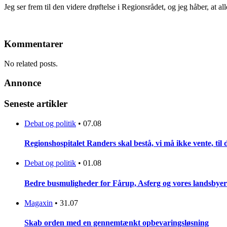
Jeg ser frem til den videre drøftelse i Regionsrådet, og jeg håber, at al
Kommentarer
No related posts.
Annonce
Seneste artikler
Debat og politik
•
07.08
Regionshospitalet Randers skal bestå, vi må ikke vente, til d
Debat og politik
•
01.08
Bedre busmuligheder for Fårup, Asferg og vores landsbyer
Magaxin
•
31.07
Skab orden med en gennemtænkt opbevaringsløsning