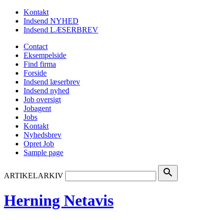
Kontakt
Indsend NYHED
Indsend LÆSERBREV
Contact
Eksempelside
Find firma
Forside
Indsend læserbrev
Indsend nyhed
Job oversigt
Jobagent
Jobs
Kontakt
Nyhedsbrev
Opret Job
Sample page
search
ARTIKELARKIV
Herning Netavis