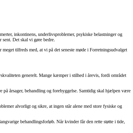
smerter, inkontinens, underlivsproblemer, psykiske belastninger og
r sent. Det skal vi gøre bedre.
r meget tilfreds med, at vi på det seneste møde i Forretningsudvalget
vskvaliteten generelt. Mange kæmper i stilhed i årevis, fordi området
gere på årsager, behandling og forebyggelse. Samtidig skal hjælpen være
oblemer alvorligt og sikre, at ingen står alene med store fysiske og
ngvarige behandlingsforløb. Når kvinder får den rette støtte i tide,