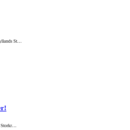
jyllands St…
er!
s Storkr…