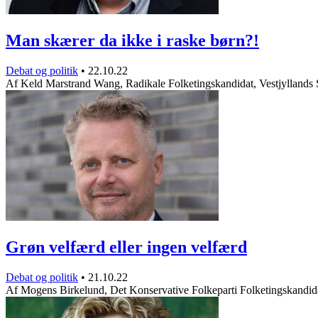
Man skærer da ikke i raske børn?!
Debat og politik
•
22.10.22
Af Keld Marstrand Wang, Radikale Folketingskandidat, Vestjyllands
Grøn velfærd eller ingen velfærd
Debat og politik
•
21.10.22
Af Mogens Birkelund, Det Konservative Folkeparti Folketingskandid