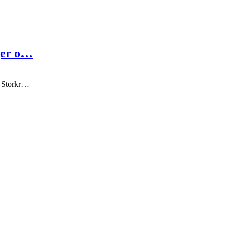
ger o…
s Storkr…