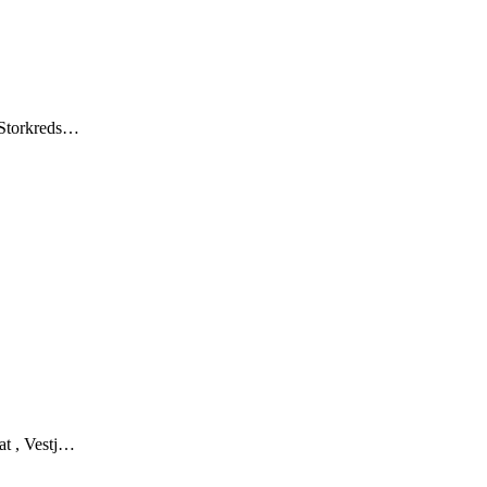
 Storkreds…
at , Vestj…