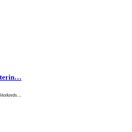
dterin…
 Storkreds…