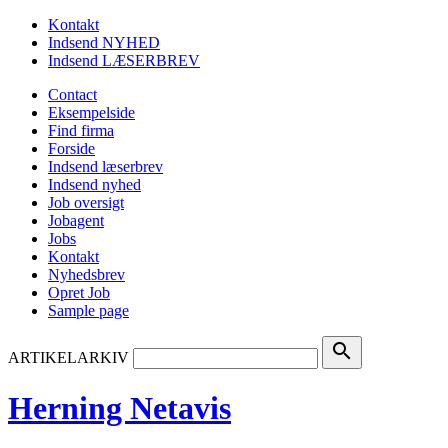
Kontakt
Indsend NYHED
Indsend LÆSERBREV
Contact
Eksempelside
Find firma
Forside
Indsend læserbrev
Indsend nyhed
Job oversigt
Jobagent
Jobs
Kontakt
Nyhedsbrev
Opret Job
Sample page
search
ARTIKELARKIV
Herning Netavis