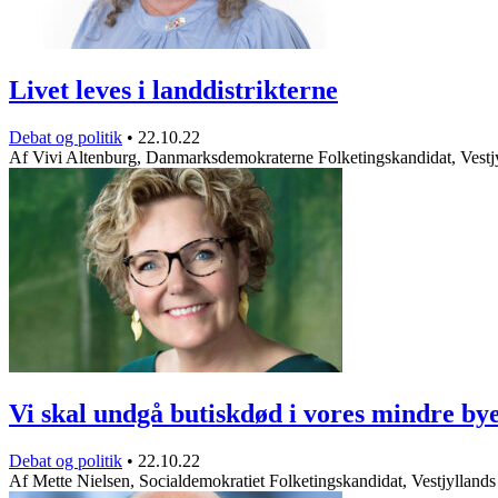
Livet leves i landdistrikterne
Debat og politik
•
22.10.22
Af Vivi Altenburg, Danmarksdemokraterne Folketingskandidat, Vest
Vi skal undgå butiskdød i vores mindre by
Debat og politik
•
22.10.22
Af Mette Nielsen, Socialdemokratiet Folketingskandidat, Vestjylland