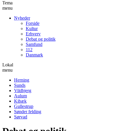
Tema
menu
Nyheder
Forside
Kultur
Erhverv
Debat og politik
Samfund
112
Danmark
Lokal
menu
Herning
Sunds
Vildbjerg
Aulum
Kibæk
Gullestrup
Sønder felding
Sørvad