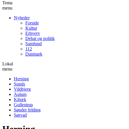
Tema
menu
Nyheder
Forside
Kultur
Erhverv
Debat og politik
Samfund
112
Danmark
Lokal
menu
Herning
Sunds
Vildbjerg
Aulum
Kibæk
Gullestrup
Sønder felding
Sørvad