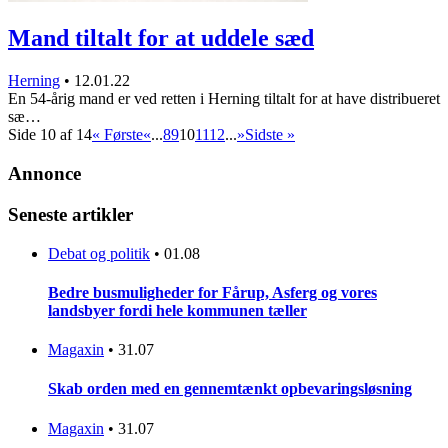
Mand tiltalt for at uddele sæd
Herning
•
12.01.22
En 54-årig mand er ved retten i Herning tiltalt for at have distribueret
sæ…
Side 10 af 14
« Første
«
...
8
9
10
11
12
...
»
Sidste »
Annonce
Seneste artikler
Debat og politik
•
01.08
Bedre busmuligheder for Fårup, Asferg og vores
landsbyer fordi hele kommunen tæller
Magaxin
•
31.07
Skab orden med en gennemtænkt opbevaringsløsning
Magaxin
•
31.07