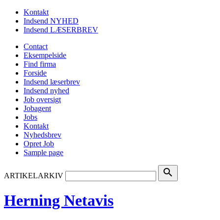
Kontakt
Indsend NYHED
Indsend LÆSERBREV
Contact
Eksempelside
Find firma
Forside
Indsend læserbrev
Indsend nyhed
Job oversigt
Jobagent
Jobs
Kontakt
Nyhedsbrev
Opret Job
Sample page
search
ARTIKELARKIV
Herning Netavis