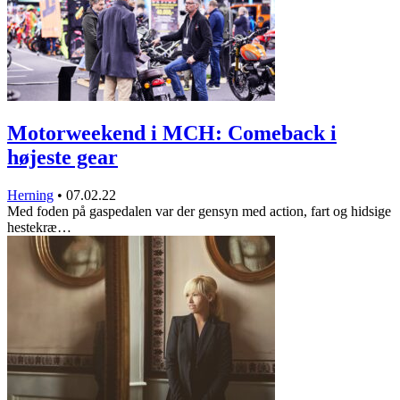
Motorweekend i MCH: Comeback i
højeste gear
Herning
•
07.02.22
Med foden på gaspedalen var der gensyn med action, fart og hidsige
hestekræ…