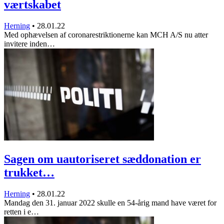
værtskabet
Herning
•
28.01.22
Med ophævelsen af coronarestriktionerne kan MCH A/S nu atter
invitere inden…
Sagen om uautoriseret sæddonation er
trukket…
Herning
•
28.01.22
Mandag den 31. januar 2022 skulle en 54-årig mand have været for
retten i e…