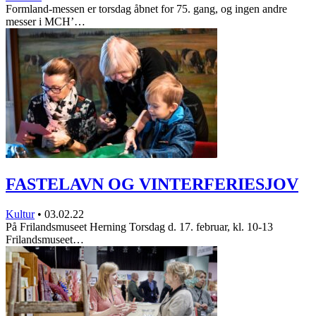
Formland-messen er torsdag åbnet for 75. gang, og ingen andre
messer i MCH’…
FASTELAVN OG VINTERFERIESJOV
Kultur
•
03.02.22
På Frilandsmuseet Herning Torsdag d. 17. februar, kl. 10-13
Frilandsmuseet…