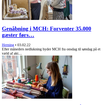
Genåbning i MCH: Forventer 35.000
gæster førs…
Herning
•
03.02.22
Efter måneders nedlukning byder MCH fra onsdag til søndag på et
væld af akt…