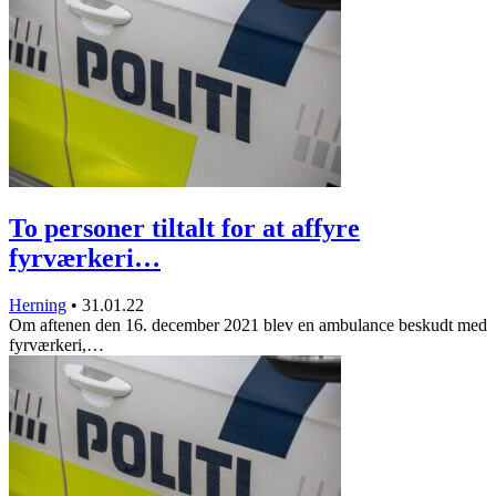
To personer tiltalt for at affyre
fyrværkeri…
Herning
•
31.01.22
Om aftenen den 16. december 2021 blev en ambulance beskudt med
fyrværkeri,…