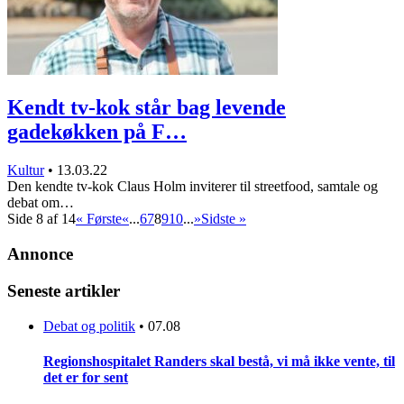
Kendt tv-kok står bag levende
gadekøkken på F…
Kultur
•
13.03.22
Den kendte tv-kok Claus Holm inviterer til streetfood, samtale og
debat om…
Side 8 af 14
« Første
«
...
6
7
8
9
10
...
»
Sidste »
Annonce
Seneste artikler
Debat og politik
•
07.08
Regionshospitalet Randers skal bestå, vi må ikke vente, til
det er for sent