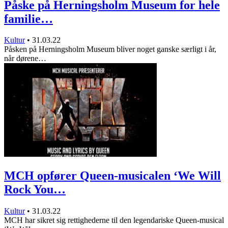
Påske på Herningsholm Museum for hele
familie…
Kultur
•
31.03.22
Påsken på Herningsholm Museum bliver noget ganske særligt i år,
når dørene…
MCH opfører Queen-musicalen ‘We Will
Rock You…
Kultur
•
31.03.22
MCH har sikret sig rettighederne til den legendariske Queen-musical