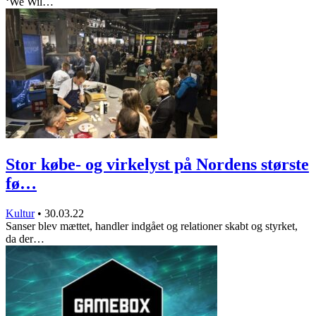
‘We Wil…
Stor købe- og virkelyst på Nordens største
fø…
Kultur
•
30.03.22
Sanser blev mættet, handler indgået og relationer skabt og styrket,
da der…