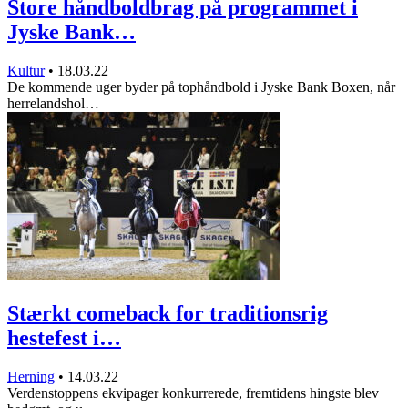
Store håndboldbrag på programmet i
Jyske Bank…
Kultur
•
18.03.22
De kommende uger byder på tophåndbold i Jyske Bank Boxen, når
herrelandshol…
Stærkt comeback for traditionsrig
hestefest i…
Herning
•
14.03.22
Verdenstoppens ekvipager konkurrerede, fremtidens hingste blev