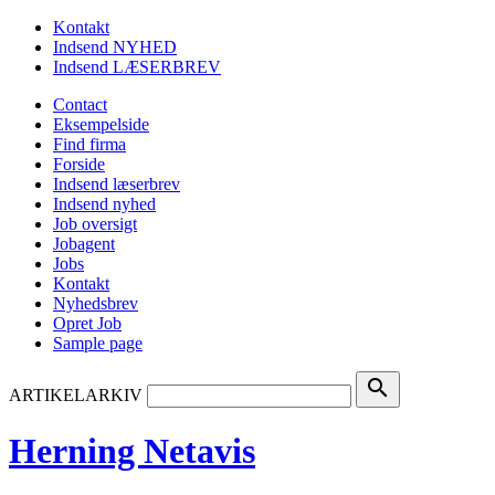
Kontakt
Indsend NYHED
Indsend LÆSERBREV
Contact
Eksempelside
Find firma
Forside
Indsend læserbrev
Indsend nyhed
Job oversigt
Jobagent
Jobs
Kontakt
Nyhedsbrev
Opret Job
Sample page
search
ARTIKELARKIV
Herning Netavis