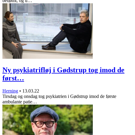
bedømt, og u…
Ny psykiatrifløj i Gødstrup tog imod de
først…
Herning
•
13.03.22
Tirsdag og onsdag tog psykiatrien i Gødstrup imod de første
ambulante patie…