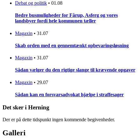
Debat og politik
•
01.08
Bedre busmuligheder for Fårup, Asferg og vores
landsbyer fordi hele kommunen tæller
Magaxin
•
31.07
Skab orden med en gennemtænkt opbevaringsløsning
Magaxin
•
31.07
Sådan vælger du den rigtige slange til krævende opgaver
Magaxin
•
29.07
Sådan kan en forsvarsadvokat hjælpe i straffesager
Det sker i Herning
Der er på dette tidspunkt ingen kommende begivenheder.
Galleri