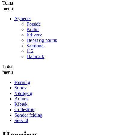
Tema
menu
Nyheder
Forside
Kultur
Erhverv
Debat og politik
Samfund
112
Danmark
Lokal
menu
Herning
Sunds
Vildbjerg
Aulum
Kibæk
Gullestrup
Sønder felding
Sørvad