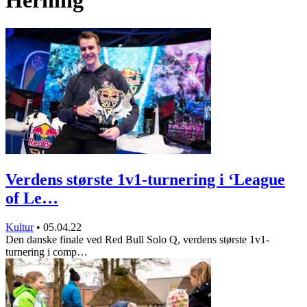
Herning
Verdens største 1v1-turnering i ‘League
of Le…
Kultur
•
05.04.22
Den danske finale ved Red Bull Solo Q, verdens største 1v1-
turnering i comp…